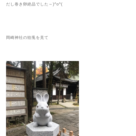
だし巻き卵絶品でした～)^o^(
岡崎神社の狛兎を見て