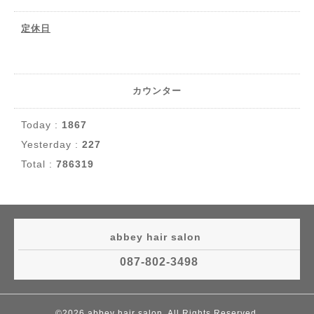
定休日
カウンター
Today :
1867
Yesterday :
227
Total :
786319
abbey hair salon
087-802-3498
©2026
abbey hair salon
. All Rights Reserved.